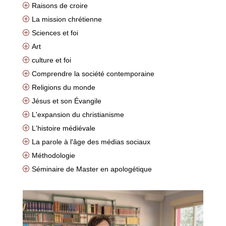
Raisons de croire
P
La mission chrétienne
P
Sciences et foi
P
Art
P
culture et foi
P
Comprendre la société contemporaine
P
Religions du monde
P
Jésus et son Évangile
P
L'expansion du christianisme
P
L'histoire médiévale
P
La parole à l'âge des médias sociaux
P
Méthodologie
P
Séminaire de Master en apologétique
P