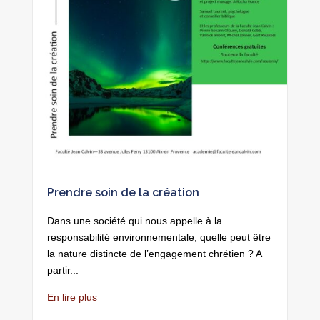
L
D
v
c
Prendre soin de la création
E
Dans une société qui nous appelle à la
responsabilité environnementale, quelle peut être
la nature distincte de l’engagement chrétien ? A
partir...
En lire plus