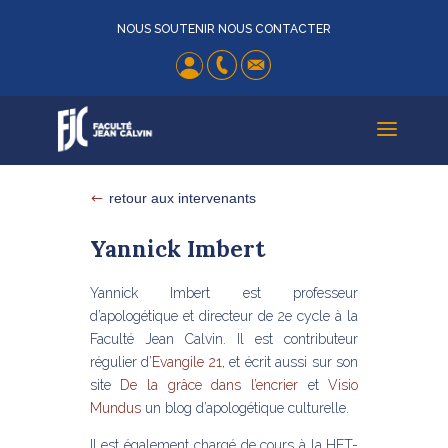
NOUS SOUTENIR
NOUS CONTACTER
a
retour aux intervenants
#
Yannick Imbert
Yannick Imbert est professeur
d’apologétique et directeur de 2e cycle à la
Faculté Jean Calvin. Il est contributeur
régulier d’
Evangile 21
, et écrit aussi sur son
site
De la grâce dans l’encrier
et
Visio
Mundus
un blog d’apologétique culturelle.
Il est également chargé de cours à la HET-