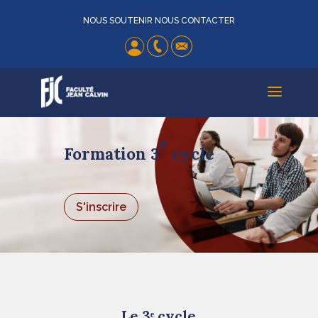
NOUS SOUTENIR
NOUS CONTACTER
a
e
Formation 3
cycle
S'inscrire
Le 3ᵉ cycle