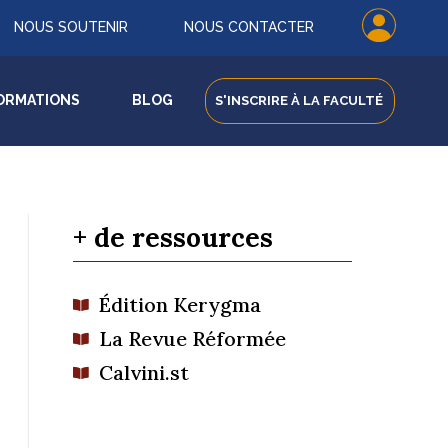
NOUS SOUTENIR
NOUS CONTACTER
ORMATIONS
BLOG
S'INSCRIRE À LA FACULTÉ
+ de ressources
Édition Kerygma

La Revue Réformée

Calvini.st
