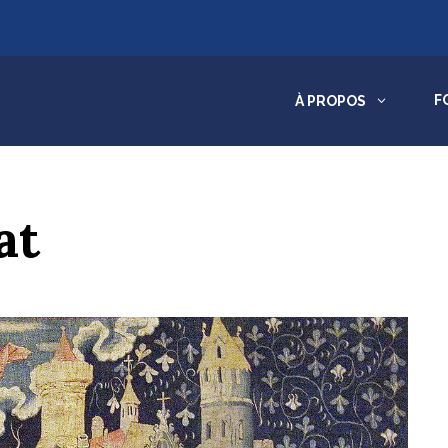
3
F
À PROPOS
at