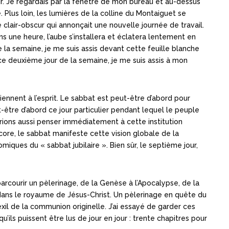
noir. Je regardais par la fenêtre de mon bureau et au-dessus
e. Plus loin, les lumières de la colline du Montaiguet se
clair-obscur qui annonçait une nouvelle journée de travail.
ns une heure, l’aube s’installera et éclatera lentement en
 la semaine, je me suis assis devant cette feuille blanche
 ce deuxième jour de la semaine, je me suis assis à mon
ennent à l’esprit. Le sabbat est peut-être d’abord pour
-être d’abord ce jour particulier pendant lequel le peuple
rrions aussi penser immédiatement à cette institution
ore, le sabbat manifeste cette vision globale de la
ques du « sabbat jubilaire ». Bien sûr, le septième jour,
parcourir un pèlerinage, de la Genèse à l’Apocalypse, de la
 dans le royaume de Jésus-Christ. Un pèlerinage en quête du
xil de la communion originelle. J’ai essayé de garder ces
’ils puissent être lus de jour en jour : trente chapitres pour