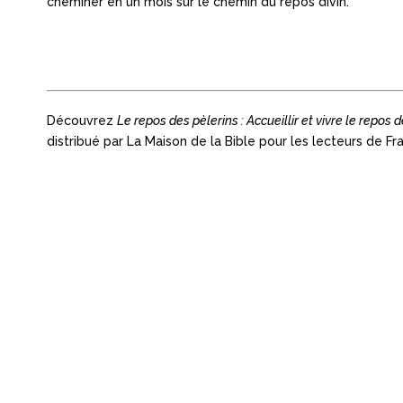
cheminer en un mois sur le chemin du repos divin.
.
Découvrez
Le repos des pèlerins : Accueillir et vivre le repos 
distribué par La Maison de la Bible pour les lecteurs de Fr