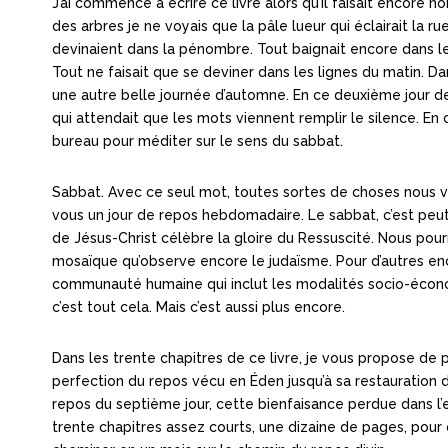
J’ai commencé à écrire ce livre alors qu’il faisait encore 
des arbres je ne voyais que la pâle lueur qui éclairait la ru
devinaient dans la pénombre. Tout baignait encore dans le 
Tout ne faisait que se deviner dans les lignes du matin. Da
une autre belle journée d’automne. En ce deuxième jour de
qui attendait que les mots viennent remplir le silence. En
bureau pour méditer sur le sens du sabbat.
Sabbat. Avec ce seul mot, toutes sortes de choses nous vi
vous un jour de repos hebdomadaire. Le sabbat, c’est peut
de Jésus-Christ célèbre la gloire du Ressuscité. Nous pou
mosaïque qu’observe encore le judaïsme. Pour d’autres enc
communauté humaine qui inclut les modalités socio-économi
c’est tout cela. Mais c’est aussi plus encore.
Dans les trente chapitres de ce livre, je vous propose de 
perfection du repos vécu en Éden jusqu’à sa restauration
repos du septième jour, cette bienfaisance perdue dans l’e
trente chapitres assez courts, une dizaine de pages, pour qu