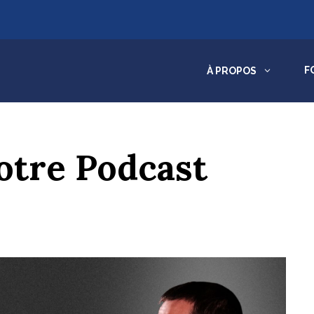
3
F
À PROPOS
otre Podcast