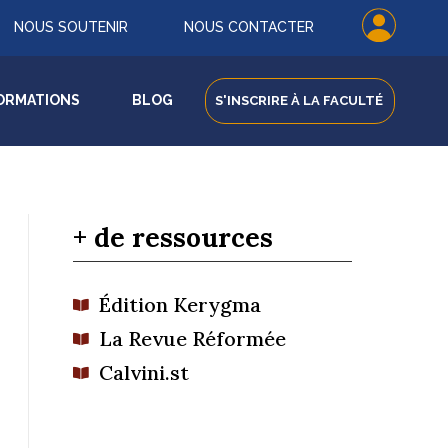
NOUS SOUTENIR
NOUS CONTACTER
ORMATIONS
BLOG
S'INSCRIRE À LA FACULTÉ
+ de ressources
Édition Kerygma

La Revue Réformée

Calvini.st
