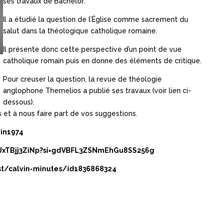
ses travaux de Bachelor.
Il a étudié la question de l’Église comme sacrement du
salut dans la théologique catholique romaine.
Il présente donc cette perspective d’un point de vue
catholique romain puis en donne des éléments de critique.
Pour creuser la question, la revue de théologie
anglophone Themelios a publié ses travaux (voir lien ci-
dessous).
s et à nous faire part de vos suggestions.
vin1974
xJxTBjj3ZiNp?si=gdVBFL3ZSNmEhGu8SS256g
st/calvin-minutes/id1836868324